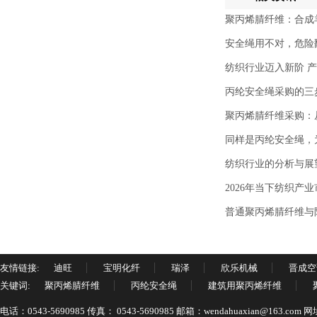
聚丙烯腈纤维：合成
安全绳用不对，危险
纺织行业迈入新阶 
丙纶安全绳采购的三
聚丙烯腈纤维采购：
同样是丙纶安全绳，
纺织行业的分析与展
2026年当下纺织产
普通聚丙烯腈纤维与
友情链接:
迪旺
宝明化纤
瑞泽
欣乐机械
晋成空
关键词:
聚丙烯腈纤维
丙纶安全绳
建筑用聚丙烯纤维
电话：0543-5690985 传真： 0543-5690985 邮箱：wendahuaxian@163.c