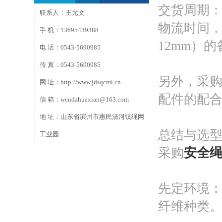
交货周期
联系人：王元文
物流时间，
手 机：13695439388
12mm）
电 话：0543-5690985
传 真：0543-5690985
另外，采
网 址：http://www.jdsqcml.cn
配件的配
信 箱：wendahuaxian@163.com
地 址：山东省滨州市惠民清河镇绳网
总结与选
工业园
采购
安全
先定环境
纤维种类