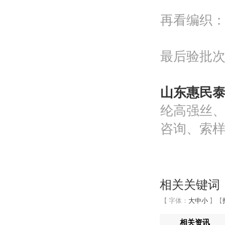
再看编织
最后验批
山东惠民泰利化
纶高强丝
咨询、索
相关关键词
【 字体：
大
中
小
】
【
相关资讯