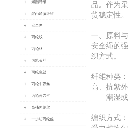
聚酯纤维
品。作为
货稳定性
聚丙烯腈纤维
安全网
一、原料
丙纶线
安全绳的
丙纶丝
织方式。
丙纶长丝
丙纶色丝
纤维种类
丙纶中强丝
高、抗紫
——潮湿
丙纶高强丝
高强丙纶丝
编织方式：
一步纺丙纶丝